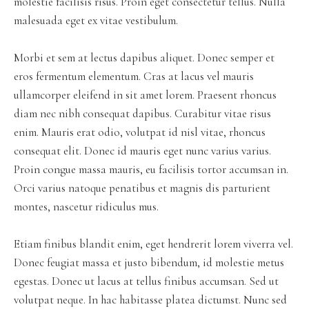
molestie facilisis risus. Proin eget consectetur tellus. Nulla
malesuada eget ex vitae vestibulum.
Morbi et sem at lectus dapibus aliquet. Donec semper et
eros fermentum elementum. Cras at lacus vel mauris
ullamcorper eleifend in sit amet lorem. Praesent rhoncus
diam nec nibh consequat dapibus. Curabitur vitae risus
enim. Mauris erat odio, volutpat id nisl vitae, rhoncus
consequat elit. Donec id mauris eget nunc varius varius.
Proin congue massa mauris, eu facilisis tortor accumsan in.
Orci varius natoque penatibus et magnis dis parturient
montes, nascetur ridiculus mus.
Etiam finibus blandit enim, eget hendrerit lorem viverra vel.
Donec feugiat massa et justo bibendum, id molestie metus
egestas. Donec ut lacus at tellus finibus accumsan. Sed ut
volutpat neque. In hac habitasse platea dictumst. Nunc sed