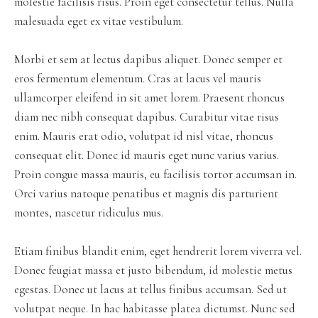
molestie facilisis risus. Proin eget consectetur tellus. Nulla
malesuada eget ex vitae vestibulum.
Morbi et sem at lectus dapibus aliquet. Donec semper et
eros fermentum elementum. Cras at lacus vel mauris
ullamcorper eleifend in sit amet lorem. Praesent rhoncus
diam nec nibh consequat dapibus. Curabitur vitae risus
enim. Mauris erat odio, volutpat id nisl vitae, rhoncus
consequat elit. Donec id mauris eget nunc varius varius.
Proin congue massa mauris, eu facilisis tortor accumsan in.
Orci varius natoque penatibus et magnis dis parturient
montes, nascetur ridiculus mus.
Etiam finibus blandit enim, eget hendrerit lorem viverra vel.
Donec feugiat massa et justo bibendum, id molestie metus
egestas. Donec ut lacus at tellus finibus accumsan. Sed ut
volutpat neque. In hac habitasse platea dictumst. Nunc sed