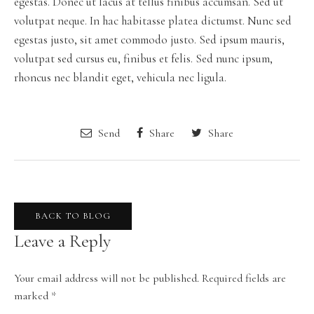
egestas. Donec ut lacus at tellus finibus accumsan. Sed ut
volutpat neque. In hac habitasse platea dictumst. Nunc sed
egestas justo, sit amet commodo justo. Sed ipsum mauris,
volutpat sed cursus eu, finibus et felis. Sed nunc ipsum,
rhoncus nec blandit eget, vehicula nec ligula.
Send
Share
Share
BACK TO BLOG
Leave a Reply
Your email address will not be published.
Required fields are
marked
*