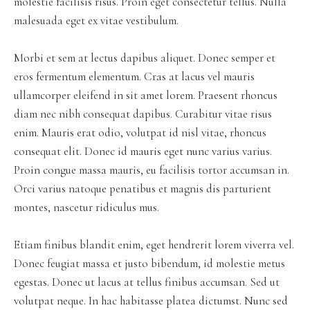
molestie facilisis risus. Proin eget consectetur tellus. Nulla
malesuada eget ex vitae vestibulum.
Morbi et sem at lectus dapibus aliquet. Donec semper et
eros fermentum elementum. Cras at lacus vel mauris
ullamcorper eleifend in sit amet lorem. Praesent rhoncus
diam nec nibh consequat dapibus. Curabitur vitae risus
enim. Mauris erat odio, volutpat id nisl vitae, rhoncus
consequat elit. Donec id mauris eget nunc varius varius.
Proin congue massa mauris, eu facilisis tortor accumsan in.
Orci varius natoque penatibus et magnis dis parturient
montes, nascetur ridiculus mus.
Etiam finibus blandit enim, eget hendrerit lorem viverra vel.
Donec feugiat massa et justo bibendum, id molestie metus
egestas. Donec ut lacus at tellus finibus accumsan. Sed ut
volutpat neque. In hac habitasse platea dictumst. Nunc sed