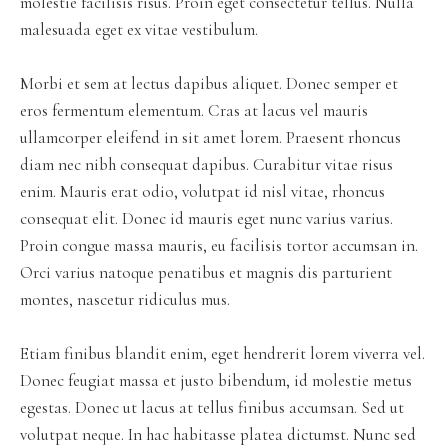
molestie facilisis risus. Proin eget consectetur tellus. Nulla
malesuada eget ex vitae vestibulum.
Morbi et sem at lectus dapibus aliquet. Donec semper et
eros fermentum elementum. Cras at lacus vel mauris
ullamcorper eleifend in sit amet lorem. Praesent rhoncus
diam nec nibh consequat dapibus. Curabitur vitae risus
enim. Mauris erat odio, volutpat id nisl vitae, rhoncus
consequat elit. Donec id mauris eget nunc varius varius.
Proin congue massa mauris, eu facilisis tortor accumsan in.
Orci varius natoque penatibus et magnis dis parturient
montes, nascetur ridiculus mus.
Etiam finibus blandit enim, eget hendrerit lorem viverra vel.
Donec feugiat massa et justo bibendum, id molestie metus
egestas. Donec ut lacus at tellus finibus accumsan. Sed ut
volutpat neque. In hac habitasse platea dictumst. Nunc sed